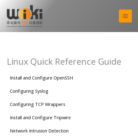
콘
텐
츠
로
건
너
뛰
기
Linux Quick Reference Guide
Install and Configure OpenSSH
Configuring Syslog
Configuring TCP Wrappers
Install and Configure Tripwire
Network Intrusion Detection