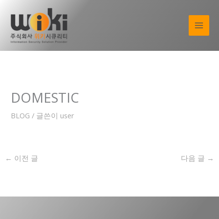
콘
텐
츠
로
건
너
뛰
기
DOMESTIC
BLOG
/ 글쓴이
user
←
이전 글
다음 글
→