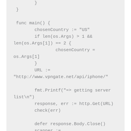
 	}

 }

 func main() {

 	chosenCountry := "US"

 	if len(os.Args) > 1 && 
len(os.Args[1]) == 2 {

 		chosenCountry = 
os.Args[1]

 	}

 	URL := 
"http://www.vpngate.net/api/iphone/"

 	fmt.Printf("=> getting server 
list\n")

 	response, err := http.Get(URL)

 	check(err)

 	defer response.Body.Close()

 	scanner := 