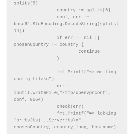
splits[5]

 		country := splits[6]

 		conf, err := 
base64.StdEncoding.DecodeString(splits[
14])

 		if err != nil || 
chosenCountry != country {

 			continue

 		}

 		fmt.Printf("=> writing 
config file\n")

 		err = 
ioutil.WriteFile("/tmp/openvpnconf", 
conf, 0664)

 		check(err)

 		fmt.Printf("=> lokking 
for %s(%s)...Server:%s\n", 
chosenCountry, country_long, hostname)
