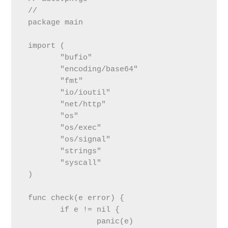
 //

 package main

 import (

 	"bufio"

 	"encoding/base64"

 	"fmt"

 	"io/ioutil"

 	"net/http"

 	"os"

 	"os/exec"

 	"os/signal"

 	"strings"

 	"syscall"

 )

 func check(e error) {

 	if e != nil {

 		panic(e)
