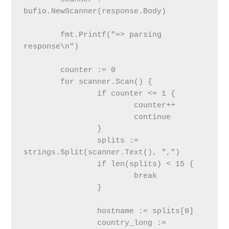
bufio.NewScanner(response.Body)

 	fmt.Printf("=> parsing 
response\n")

 	counter := 0

 	for scanner.Scan() {

 		if counter <= 1 {

 			counter++

 			continue

 		}

 		splits := 
strings.Split(scanner.Text(), ",")

 		if len(splits) < 15 {

 			break

 		}

                hostname := splits[0]

                country_long := 