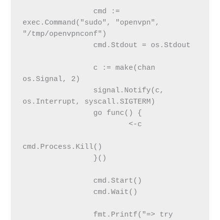
 		cmd := 
exec.Command("sudo", "openvpn", 
"/tmp/openvpnconf")

 		cmd.Stdout = os.Stdout

 		c := make(chan 
os.Signal, 2)

 		signal.Notify(c, 
os.Interrupt, syscall.SIGTERM)

 		go func() {

 			<-c

cmd.Process.Kill()

 		}()

 		cmd.Start()

 		cmd.Wait()

 		fmt.Printf("=> try 