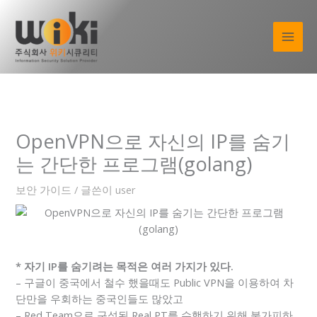
콘
텐
츠
로
건
너
뛰
기
OpenVPN으로 자신의 IP를 숨기
는 간단한 프로그램(golang)
보안 가이드
/ 글쓴이
user
* 자기 IP를 숨기려는 목적은 여러 가지가 있다.
– 구글이 중국에서 철수 했을때도 Public VPN을 이용하여 차
단만을 우회하는 중국인들도 많았고
– Red Team으로 구성된 Real PT를 수행하기 위해 불가피하