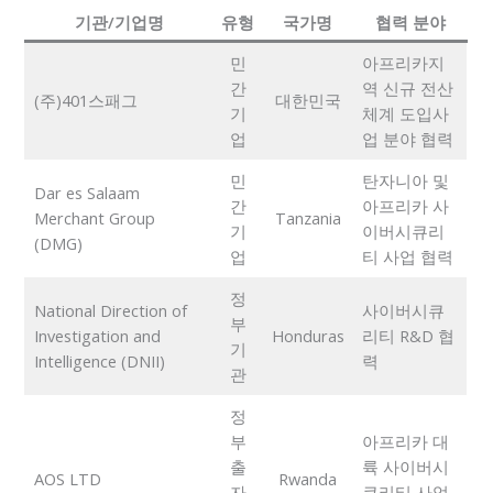
기관/기업명
유형
국가명
협력 분야
민
아프리카지
간
역 신규 전산
(주)401스패그
대한민국
기
체계 도입사
업
업 분야 협력
민
탄자니아 및
Dar es Salaam
간
아프리카 사
Merchant Group
Tanzania
기
이버시큐리
(DMG)
업
티 사업 협력
정
National Direction of
사이버시큐
부
Investigation and
Honduras
리티 R&D 협
기
Intelligence (DNII)
력
관
정
부
아프리카 대
출
륙 사이버시
AOS LTD
Rwanda
자
큐리티 사업