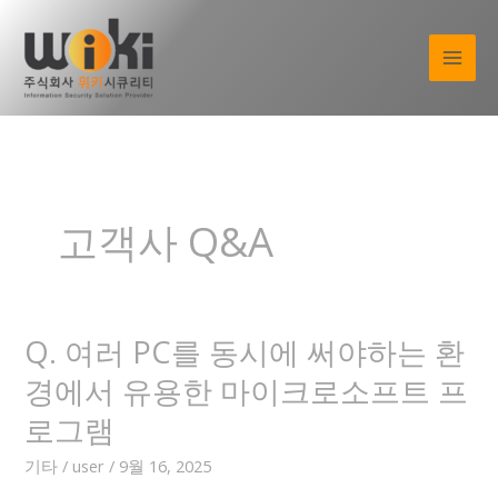
콘
텐
츠
로
건
너
뛰
기
고객사 Q&A
Q. 여러 PC를 동시에 써야하는 환
경에서 유용한 마이크로소프트 프
로그램
기타
/
user
/
9월 16, 2025