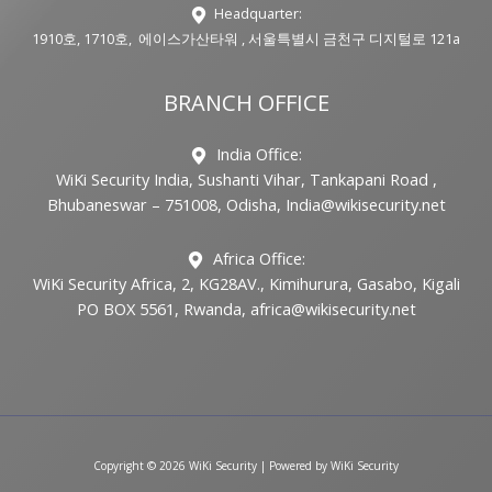
Headquarter:
1910호, 1710호, 에이스가산타워 , 서울특별시 금천구 디지털로 121a
BRANCH OFFICE
India Office:
WiKi Security India, Sushanti Vihar, Tankapani Road ,
Bhubaneswar – 751008, Odisha, India@wikisecurity.net
Africa Office:
WiKi Security Africa, 2, KG28AV., Kimihurura, Gasabo, Kigali
PO BOX 5561, Rwanda, africa@wikisecurity.net
Copyright © 2026 WiKi Security | Powered by WiKi Security