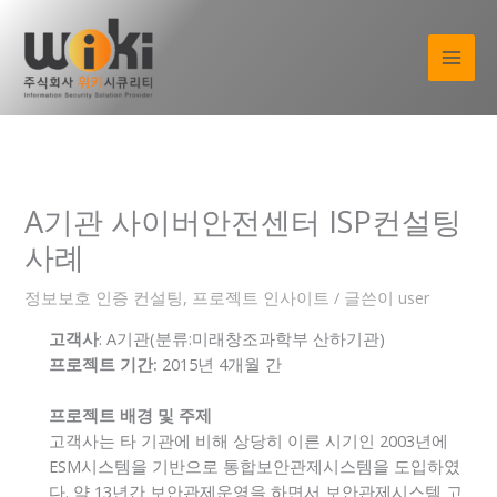
콘
텐
츠
로
건
너
뛰
기
A기관 사이버안전센터 ISP컨설팅
사례
정보보호 인증 컨설팅
,
프로젝트 인사이트
/ 글쓴이
user
고객사
: A기관(분류:미래창조과학부 산하기관)
프로젝트 기간:
2015년 4개월 간
프로젝트 배경 및 주제
고객사는 타 기관에 비해 상당히 이른 시기인 2003년에
ESM시스템을 기반으로 통합보안관제시스템을 도입하였
다. 약 13년간 보안관제운영을 하면서 보안관제시스템 고