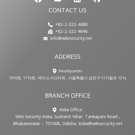
CONTACT US
+82-2-322-4688
+82-2-322-4646
info@wikisecurity.net
ADDRESS
Headquarter:
1910호, 1710호, 에이스가산타워 , 서울특별시 금천구 디지털로 121a
BRANCH OFFICE
India Office:
WiKi Security India, Sushanti Vihar, Tankapani Road ,
Bhubaneswar – 751008, Odisha, India@wikisecurity.net