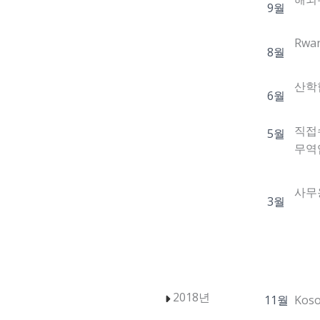
9월
Rwa
8월
산학
6월
직접
5월
무역
사무용
3월
2018년
11월
Kos