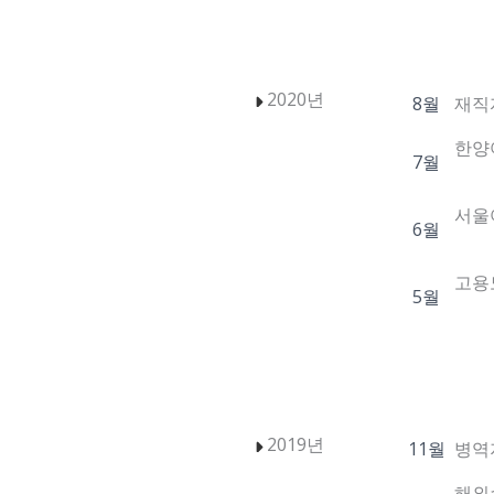
2020년
8월
재직
한양
7월
서울
6월
고용
5월
2019년
11월
병역
해외