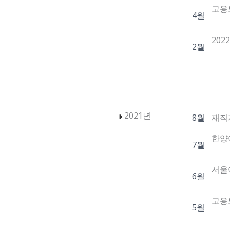
고용노
4월
20
2월
2021년
8월
재직
한양
7월
서울
6월
고용
5월