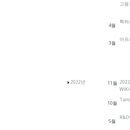
고용노
특허출
4월
아프리
3월
2022년
202
11월
WiK
Tanz
10월
R&D
5월