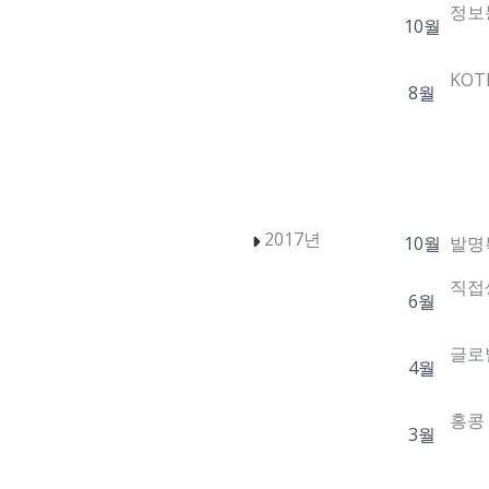
정보
10월
KO
8월
2017년
10월
발명특
직접
6월
글로벌
4월
홍콩 
3월