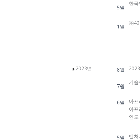
한국
5월
㈜4
1월
2023년
2023
8월
기술혁
7월
아프
6월
아프리
인도 오
벤처기
5월